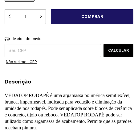
ALTERAR CEP
Entregas para o CEP:
Meios de envio
CALCULAR
Não sei meu CEP
Descrição
VEDATOP RODAPÉ é uma argamassa polimérica semiflexível,
branca, impermeável, indicada para vedação e eliminação da
umidade nos rodapés. Pode ser aplicada sobre blocos de cerâmica
e concreto, tijolo ou reboco. VEDATOP RODAPÉ pode ser
utilizado como argamassa de acabamento. Permite que as paredes
recebam pintura.