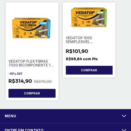
VEDATOP 1000
SEMIFLEXIVEL
BICOMPONENTE 18KG
R$101,90
R$98,84
com
Pix
VEDATOP FLEX FIBRAS
7000 BICOMPONENTE 18
KG
COMPRAR
-
15
%
OFF
R$314,90
R$370,00
COMPRAR
MENU
ENTRE EM CONTATO