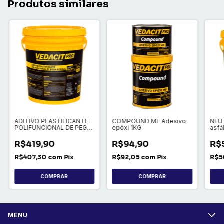
Produtos similares
ADITIVO PLASTIFICANTE
COMPOUND MF Adesivo
NEUT
POLIFUNCIONAL DE PEGA
epóxi 1KG
asfá
NORMAL
R$419,90
R$94,90
R$
R$407,30
com
Pix
R$92,05
com
Pix
R$5
COMPRAR
MENU