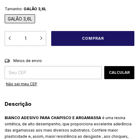
Tamanho:
GALÃO 3,6L
GALÃO 3,6L
ALTERAR CEP
Entregas para o CEP:
Meios de envio
CALCULAR
Não sei meu CEP
Descrição
BIANCO ADESIVO PARA CHAPISCO E ARGAMASSA
é uma resina
sintética, de alto desempenho, que proporciona excelente aderência
das argamassas aos mais diversos substratos. Confere maior
plasticidade e, assim, maior resistência ao desgaste , aos choques,